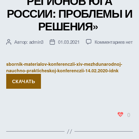
РЕГИОНОВ ЮГА
РОССИИ: ПРОБЛЕМЫ И
РЕШЕНИЯ»
к
Автор:
admin3
01.03.2021
Комментариев
нет
Автор
Дата
записи
записи
записи
СБОР
МАТЕ
sbornik-materialov-konferenczii-xiv-mezhdunarodnoj-
XIV
nauchno-prakticheskoj-konferenczii-14.02.2020-idnk
МЕЖД
СКАЧАТЬ
НАУЧН
ПРАК
КОНФ
г.
Ставро
0
14
февра
2020
г.