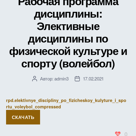
Рабочая программа
дисциплины:
Элективные
дисциплины по
физической культуре и
спорту (волейбол)
Автор:
admin3
17.02.2021
Автор
Дата
записи
записи
rpd.elektivnye_discipliny_po_fizicheskoy_kulyture_i_spo
rtu_voleybol_compressed
СКАЧАТЬ
0