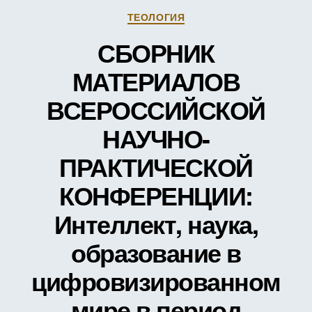
«УКР
Рубрики
ТЕОЛОГИЯ
ЭКОН
СБОРНИК
СОЦИ
И
МАТЕРИАЛОВ
КУЛЬ
СОТР
ВСЕРОССИЙСКОЙ
РЕГИ
ЮГА
НАУЧНО-
РОСС
ПРОБ
ПРАКТИЧЕСКОЙ
И
РЕШЕ
КОНФЕРЕНЦИИ:
Интеллект, наука,
образование в
цифровизированном
мире в период