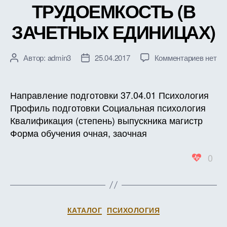
ТРУДОЕМКОСТЬ (В
ЗАЧЕТНЫХ ЕДИНИЦАХ)
к
Автор:
admin3
25.04.2017
Комментариев
нет
Автор
Дата
записи
записи
записи
РАБО
ПРОГ
Направление подготовки 37.04.01 Психология
ДИСЦ
Профиль подготовки Социальная психология
Б1.Б.3
Квалификация (степень) выпускника магистр
КАЧЕ
Форма обучения очная, заочная
И
КОЛИ
0
МЕТО
ИССЛ
В
ПСИХ
ТРУД
Рубрики
КАТАЛОГ
ПСИХОЛОГИЯ
(В
ЗАЧЕ