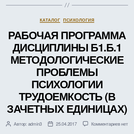
ТРУД
(В
ЗАЧЕ
Рубрики
КАТАЛОГ
ПСИХОЛОГИЯ
ЕДИН
РАБОЧАЯ ПРОГРАММА
ДИСЦИПЛИНЫ Б1.Б.1
МЕТОДОЛОГИЧЕСКИЕ
ПРОБЛЕМЫ
ПСИХОЛОГИИ
ТРУДОЕМКОСТЬ (В
ЗАЧЕТНЫХ ЕДИНИЦАХ)
к
Автор:
admin3
25.04.2017
Комментариев
нет
Автор
Дата
записи
записи
записи