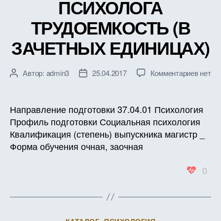
ПСИХОЛОГА
ТРУДОЕМКОСТЬ (В
ЗАЧЕТНЫХ ЕДИНИЦАХ)
к
Автор:
admin3
25.04.2017
Комментариев
нет
Автор
Дата
записи
записи
записи
РАБО
ПРОГ
Направление подготовки 37.04.01 Психология
ДИСЦ
Профиль подготовки Социальная психология
Б1.Б.8
Квалификация (степень) выпускника магистр _
ИНФО
Форма обучения очная, заочная
И
КОММ
0
ТЕХН
В
ДЕЯТ
ПСИХ
ТРУД
Рубрики
КАТАЛОГ
ПСИХОЛОГИЯ