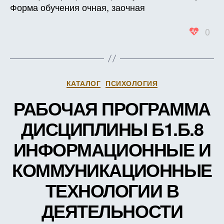
Форма обучения очная, заочная
ТЕХН
В
0
НАУК
И
ОБРА
ТРУД
(В
Рубрики
КАТАЛОГ
ПСИХОЛОГИЯ
ЗАЧЕ
ЕДИН
РАБОЧАЯ ПРОГРАММА
ДИСЦИПЛИНЫ Б1.Б.8
ИНФОРМАЦИОННЫЕ И
КОММУНИКАЦИОННЫЕ
ТЕХНОЛОГИИ В
ДЕЯТЕЛЬНОСТИ