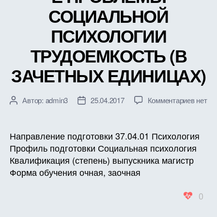
СОЦИАЛЬНОЙ
ПСИХОЛОГИИ
ТРУДОЕМКОСТЬ (В
ЗАЧЕТНЫХ ЕДИНИЦАХ)
к
Автор:
admin3
25.04.2017
Комментариев
нет
Автор
Дата
записи
записи
записи
РАБО
ПРОГ
Направление подготовки 37.04.01 Психология
ДИСЦ
Профиль подготовки Социальная психология
Б1.Б.1
Квалификация (степень) выпускника магистр
МЕЖД
Форма обучения очная, заочная
ПРОБ
СОЦИ
0
ПСИХ
ТРУД
(В