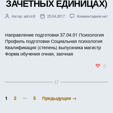
ЗАЧЕТНЫХ ЕДИНИЦАХ)
к
Автор:
admin3
25.04.2017
Комментариев
нет
Автор
Дата
записи
записи
записи
РАБО
ПРОГ
Направление подготовки 37.04.01 Психология
ДИСЦ
Профиль подготовки Социальная психология
Б1.В.Д
Квалификация (степень) выпускника магистр
ВИЗУ
Форма обучения очная, заочная
ЭКСП
ДАНН
0
В
СОЦИ
ПСИХ
ИССЛ
ТРУД
Пагинация
(В
…
1
2
5
Предыдущие
→
ЗАЧЕ
записей
ЕДИН