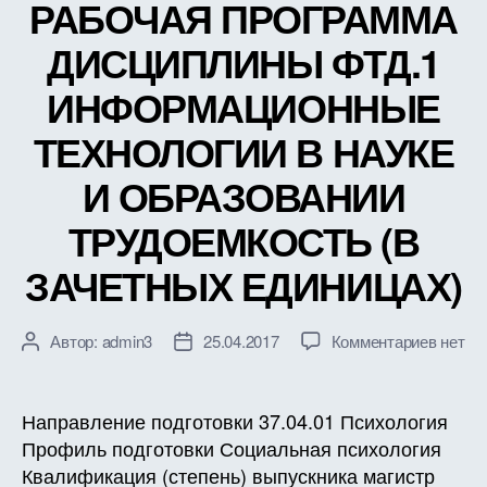
РАБОЧАЯ ПРОГРАММА
ЕДИН
ДИСЦИПЛИНЫ ФТД.1
ИНФОРМАЦИОННЫЕ
ТЕХНОЛОГИИ В НАУКЕ
И ОБРАЗОВАНИИ
ТРУДОЕМКОСТЬ (В
ЗАЧЕТНЫХ ЕДИНИЦАХ)
к
Автор:
admin3
25.04.2017
Комментариев
нет
Автор
Дата
записи
записи
записи
РАБО
ПРОГ
Направление подготовки 37.04.01 Психология
ДИСЦ
Профиль подготовки Социальная психология
ФТД.1
Квалификация (степень) выпускника магистр
ИНФО