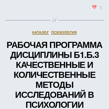
ПСИХ
0
ТРЕН
ТРУД
(В
ЗАЧЕ
ЕДИН
Рубрики
КАТАЛОГ
ПСИХОЛОГИЯ
РАБОЧАЯ ПРОГРАММА
ДИСЦИПЛИНЫ Б1.Б.3
КАЧЕСТВЕННЫЕ И
КОЛИЧЕСТВЕННЫЕ
МЕТОДЫ
ИССЛЕДОВАНИЙ В
ПСИХОЛОГИИ