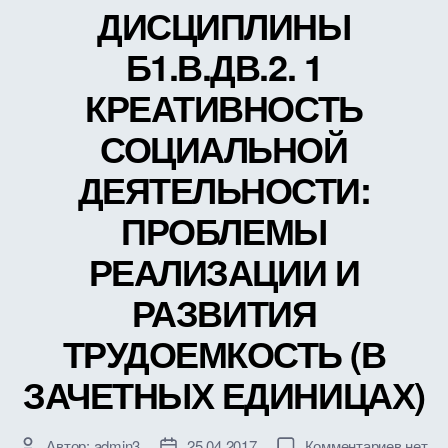
ЕДИН
ДИСЦИПЛИНЫ
Б1.В.ДВ.2. 1
КРЕАТИВНОСТЬ
СОЦИАЛЬНОЙ
ДЕЯТЕЛЬНОСТИ:
ПРОБЛЕМЫ
РЕАЛИЗАЦИИ И
РАЗВИТИЯ
ТРУДОЕМКОСТЬ (В
ЗАЧЕТНЫХ ЕДИНИЦАХ)
к
Автор:
admin3
25.04.2017
Комментариев
нет
Автор
Дата