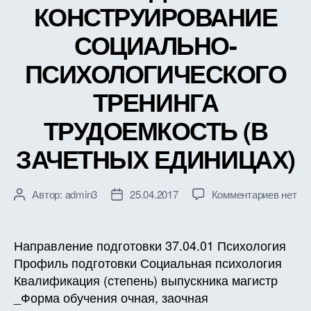
КОНСТРУИРОВАНИЕ
СОЦИАЛЬНО-
ПСИХОЛОГИЧЕСКОГО
ТРЕНИНГА
ТРУДОЕМКОСТЬ (В
ЗАЧЕТНЫХ ЕДИНИЦАХ)
к
Автор:
admin3
25.04.2017
Комментариев
нет
Автор
Дата
записи
записи
записи
РАБО
ПРОГ
Направление подготовки 37.04.01 Психология
ДИСЦ
Профиль подготовки Социальная психология
Б1.В.Д
Квалификация (степень) выпускника магистр
КОНС
_Форма обучения очная, заочная
СОЦИ