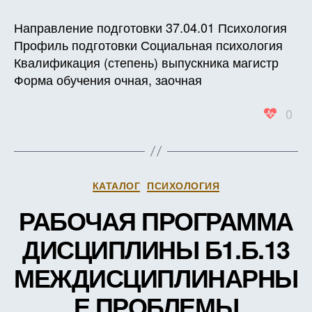
РАБО
ПРОГ
Направление подготовки 37.04.01 Психология
ДИСЦ
Профиль подготовки Социальная психология
Б1.Б.1
Квалификация (степень) выпускника магистр
МЕТО
Форма обучения очная, заочная
ПРОБ
ПСИХ
0
ТРУД
(В
ЗАЧЕ
ЕДИН
Рубрики
КАТАЛОГ
ПСИХОЛОГИЯ
РАБОЧАЯ ПРОГРАММА
ДИСЦИПЛИНЫ Б1.Б.13
МЕЖДИСЦИПЛИНАРНЫ
Е ПРОБЛЕМЫ