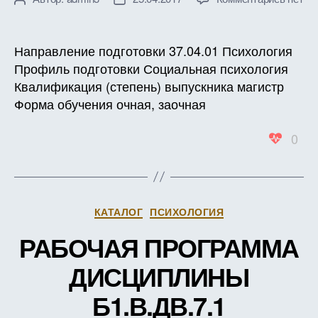
записи
записи
записи
РАБО
ПРОГ
Направление подготовки 37.04.01 Психология
ДИСЦ
Профиль подготовки Социальная психология
Б1.В.Д
Квалификация (степень) выпускника магистр
1
Форма обучения очная, заочная
КРЕА
СОЦИ
0
ДЕЯТ
ПРОБ
РЕАЛ
И
РАЗВ
Рубрики
КАТАЛОГ
ПСИХОЛОГИЯ
ТРУД
(В
РАБОЧАЯ ПРОГРАММА
ЗАЧЕ
ЕДИН
ДИСЦИПЛИНЫ
Б1.В.ДВ.7.1