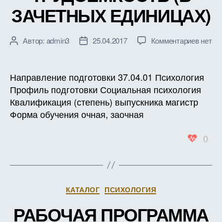
ЗАЧЕТНЫХ ЕДИНИЦАХ)
к
Автор:
admin3
25.04.2017
Комментариев
нет
Автор
Дата
записи
записи
записи
РАБО
ПРОГ
Направление подготовки 37.04.01 Психология
ДИСЦ
Профиль подготовки Социальная психология
Б1.В.Д
Квалификация (степень) выпускника магистр
ЛИЧН
Форма обучения очная, заочная
И
ПОВЕ
0
АКТИВ
СОЦИ
ПСИХ
АСПЕ
ПРОБ
Рубрики
КАТАЛОГ
ПСИХОЛОГИЯ
ТРУД
(В
РАБОЧАЯ ПРОГРАММА
ЗАЧЕ