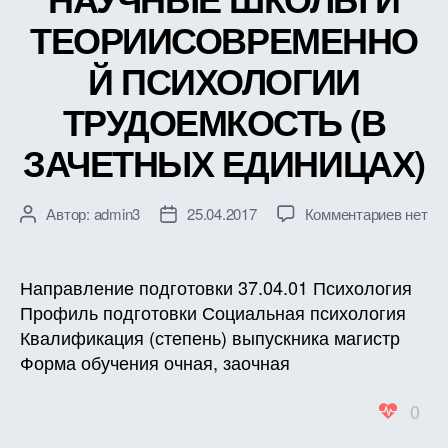
ТЕОРИИСОВРЕМЕННО
Й ПСИХОЛОГИИ
ТРУДОЕМКОСТЬ (В
ЗАЧЕТНЫХ ЕДИНИЦАХ)
к
Автор:
admin3
25.04.2017
Комментариев
нет
Автор
Дата
записи
записи
записи
РАБО
ПРОГ
Направление подготовки 37.04.01 Психология
ДИСЦ
Профиль подготовки Социальная психология
Б1.Б.5
Квалификация (степень) выпускника магистр
НАУЧ
Форма обучения очная, заочная
ШКОЛ
И
0
ТЕОР
ПСИХ