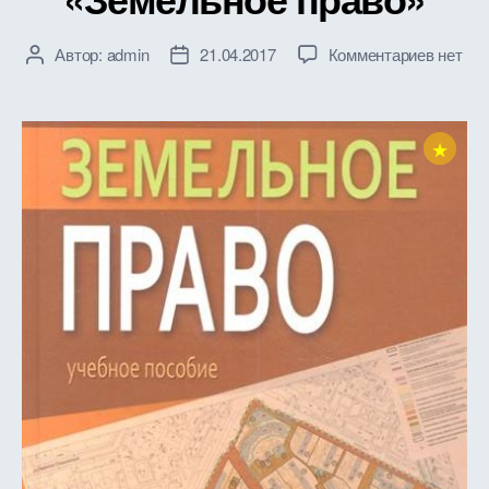
к
Автор:
admin
21.04.2017
Комментариев
нет
Автор
Дата
записи
записи
записи
Рабоча
програ
★
дисцип
«Земел
право»