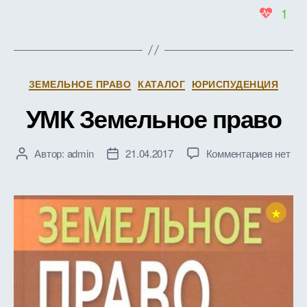
1
Рубрики
ЗЕМЕЛЬНОЕ ПРАВО
КАТАЛОГ
ЮРИСПУДЕНЦИЯ
УМК Земельное право
к
Автор:
admin
21.04.2017
Комментариев
нет
Автор
Дата
записи
записи
записи
УМК
Земель
★
право