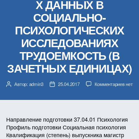
Х ДАННЫХ В
СОЦИАЛЬНО-
ПСИХОЛОГИЧЕСКИХ
ИССЛЕДОВАНИЯХ
ТРУДОЕМКОСТЬ (В
ЗАЧЕТНЫХ ЕДИНИЦАХ)
к
Автор:
admin3
25.04.2017
Комментариев
нет
Автор
Дата
записи
записи
записи
РАБО
ПРОГ
ДИСЦ
Б1.В.Д
Направление подготовки 37.04.01 Психология
ВИЗУ
Профиль подготовки Социальная психология
ЭКСП
Квалификация (степень) выпускника магистр
ДАНН