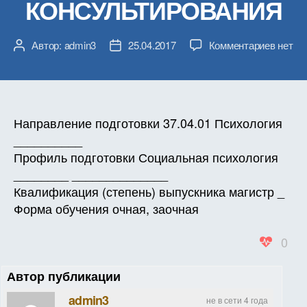
КОНСУЛЬТИРОВАНИЯ
к
Автор:
admin3
25.04.2017
Комментариев
нет
Автор
Дата
записи
записи
записи
РАБО
ПРОГ
ДИСЦ
Б1.В.О
Направление подготовки 37.04.01 Психология
ТЕОР
__________
И
Профиль подготовки Социальная психология
ПРАК
________ ______________
ОРГА
Квалификация (степень) выпускника магистр _
КОНС
Форма обучения очная, заочная
0
Автор публикации
admin3
не в сети 4 года