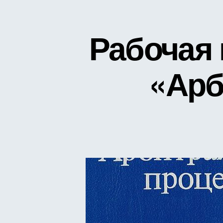
Рабочая
«Арб