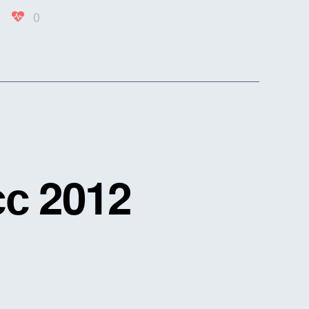
0
с 2012
иси
итражный
цесс