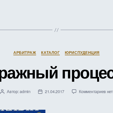
Рубрики
АРБИТРАЖ
КАТАЛОГ
ЮРИСПУДЕНЦИЯ
ражный процес
к
Автор:
admin
21.04.2017
Комментариев
нет
Автор
Дата
зап
записи
записи
Арб
про