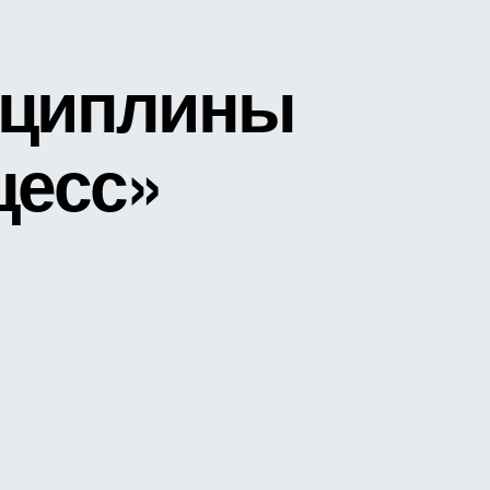
сциплины
цесс»
иси
очая
грамма
циплины
битражный
цесс»