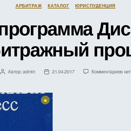
Рубрики
АРБИТРАЖ
КАТАЛОГ
ЮРИСПУДЕНЦИЯ
 программа Ди
итражный про
к
Автор:
admin
21.04.2017
Комментариев
нет
Автор
Дата
зап
записи
записи
Раб
про
Дис
★
«Ар
про