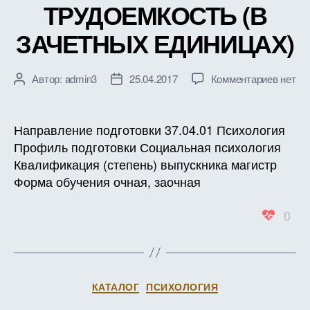
ТРУДОЕМКОСТЬ (В
ЗАЧЕТНЫХ ЕДИНИЦАХ)
к
Автор:
admin3
25.04.2017
Комментариев
нет
Автор
Дата
записи
записи
записи
РАБО
ПРОГ
Направление подготовки 37.04.01 Психология
ДИСЦ
Профиль подготовки Социальная психология
Б1.Б.3
Квалификация (степень) выпускника магистр
КАЧЕ
Форма обучения очная, заочная
И
КОЛИ
0
МЕТО
ИССЛ
В
ПСИХ
ТРУД
Рубрики
КАТАЛОГ
ПСИХОЛОГИЯ
(В
ЗАЧЕ