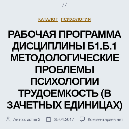
ТРУД
(В
ЗАЧЕ
Рубрики
КАТАЛОГ
ПСИХОЛОГИЯ
ЕДИН
РАБОЧАЯ ПРОГРАММА
ДИСЦИПЛИНЫ Б1.Б.1
МЕТОДОЛОГИЧЕСКИЕ
ПРОБЛЕМЫ
ПСИХОЛОГИИ
ТРУДОЕМКОСТЬ (В
ЗАЧЕТНЫХ ЕДИНИЦАХ)
к
Автор:
admin3
25.04.2017
Комментариев
нет
Автор
Дата
записи
записи
записи