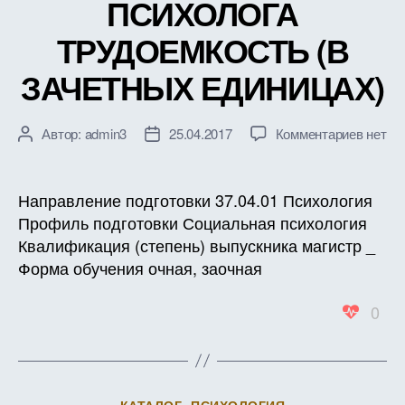
ПСИХОЛОГА
ТРУДОЕМКОСТЬ (В
ЗАЧЕТНЫХ ЕДИНИЦАХ)
к
Автор:
admin3
25.04.2017
Комментариев
нет
Автор
Дата
записи
записи
записи
РАБО
ПРОГ
Направление подготовки 37.04.01 Психология
ДИСЦ
Профиль подготовки Социальная психология
Б1.Б.8
Квалификация (степень) выпускника магистр _
ИНФО
Форма обучения очная, заочная
И
КОММ
0
ТЕХН
В
ДЕЯТ
ПСИХ
ТРУД
Рубрики
КАТАЛОГ
ПСИХОЛОГИЯ