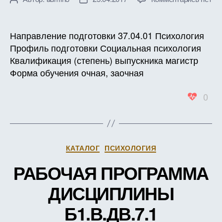
записи
записи
записи
РАБО
ПРОГ
Направление подготовки 37.04.01 Психология
ДИСЦ
Профиль подготовки Социальная психология
Б1.В.Д
Квалификация (степень) выпускника магистр
1
Форма обучения очная, заочная
КРЕА
СОЦИ
0
ДЕЯТ
ПРОБ
РЕАЛ
И
РАЗВ
Рубрики
КАТАЛОГ
ПСИХОЛОГИЯ
ТРУД
(В
РАБОЧАЯ ПРОГРАММА
ЗАЧЕ
ЕДИН
ДИСЦИПЛИНЫ
Б1.В.ДВ.7.1