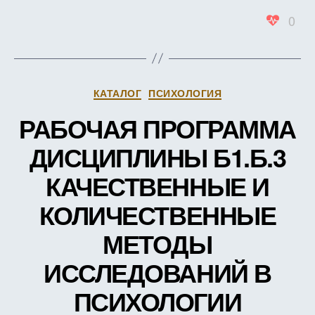
ПСИХ
0
ТРЕН
ТРУД
(В
ЗАЧЕ
ЕДИН
Рубрики
КАТАЛОГ
ПСИХОЛОГИЯ
РАБОЧАЯ ПРОГРАММА
ДИСЦИПЛИНЫ Б1.Б.3
КАЧЕСТВЕННЫЕ И
КОЛИЧЕСТВЕННЫЕ
МЕТОДЫ
ИССЛЕДОВАНИЙ В
ПСИХОЛОГИИ