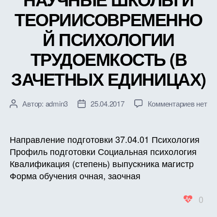
ТЕОРИИСОВРЕМЕННО
Й ПСИХОЛОГИИ
ТРУДОЕМКОСТЬ (В
ЗАЧЕТНЫХ ЕДИНИЦАХ)
к
Автор:
admin3
25.04.2017
Комментариев
нет
Автор
Дата
записи
записи
записи
РАБО
ПРОГ
Направление подготовки 37.04.01 Психология
ДИСЦ
Профиль подготовки Социальная психология
Б1.Б.5
Квалификация (степень) выпускника магистр
НАУЧ
Форма обучения очная, заочная
ШКОЛ
И
0
ТЕОР
ПСИХ