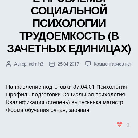
СОЦИАЛЬНОЙ
ПСИХОЛОГИИ
ТРУДОЕМКОСТЬ (В
ЗАЧЕТНЫХ ЕДИНИЦАХ)
к
Автор:
admin3
25.04.2017
Комментариев
нет
Автор
Дата
записи
записи
записи
РАБО
ПРОГ
Направление подготовки 37.04.01 Психология
ДИСЦ
Профиль подготовки Социальная психология
Б1.Б.1
Квалификация (степень) выпускника магистр
МЕЖД
Форма обучения очная, заочная
ПРОБ
СОЦИ
0
ПСИХ
ТРУД
(В