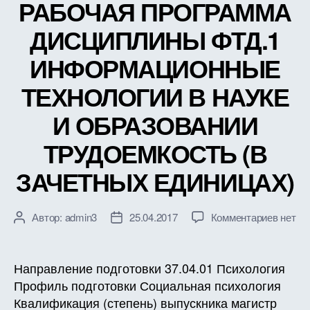
РАБОЧАЯ ПРОГРАММА
ЕДИН
ДИСЦИПЛИНЫ ФТД.1
ИНФОРМАЦИОННЫЕ
ТЕХНОЛОГИИ В НАУКЕ
И ОБРАЗОВАНИИ
ТРУДОЕМКОСТЬ (В
ЗАЧЕТНЫХ ЕДИНИЦАХ)
к
Автор:
admin3
25.04.2017
Комментариев
нет
Автор
Дата
записи
записи
записи
РАБО
ПРОГ
Направление подготовки 37.04.01 Психология
ДИСЦ
Профиль подготовки Социальная психология
ФТД.1
Квалификация (степень) выпускника магистр
ИНФО