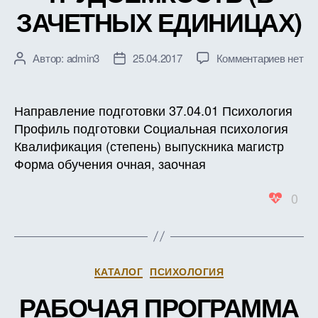
ЗАЧЕТНЫХ ЕДИНИЦАХ)
к
Автор:
admin3
25.04.2017
Комментариев
нет
Автор
Дата
записи
записи
записи
РАБО
ПРОГ
Направление подготовки 37.04.01 Психология
ДИСЦ
Профиль подготовки Социальная психология
Б1.В.Д
Квалификация (степень) выпускника магистр
ЛИЧН
Форма обучения очная, заочная
И
ПОВЕ
0
АКТИВ
СОЦИ
ПСИХ
АСПЕ
ПРОБ
Рубрики
КАТАЛОГ
ПСИХОЛОГИЯ
ТРУД
(В
РАБОЧАЯ ПРОГРАММА
ЗАЧЕ