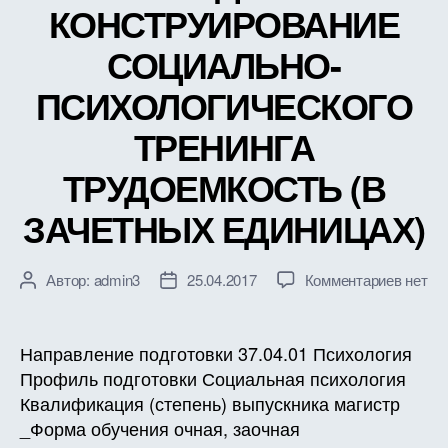
КОНСТРУИРОВАНИЕ
СОЦИАЛЬНО-
ПСИХОЛОГИЧЕСКОГО
ТРЕНИНГА
ТРУДОЕМКОСТЬ (В
ЗАЧЕТНЫХ ЕДИНИЦАХ)
к
Автор:
admin3
25.04.2017
Комментариев
нет
Автор
Дата
записи
записи
записи
РАБО
ПРОГ
Направление подготовки 37.04.01 Психология
ДИСЦ
Профиль подготовки Социальная психология
Б1.В.Д
Квалификация (степень) выпускника магистр
КОНС
_Форма обучения очная, заочная
СОЦИ