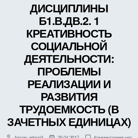
ЕДИН
ДИСЦИПЛИНЫ
Б1.В.ДВ.2. 1
КРЕАТИВНОСТЬ
СОЦИАЛЬНОЙ
ДЕЯТЕЛЬНОСТИ:
ПРОБЛЕМЫ
РЕАЛИЗАЦИИ И
РАЗВИТИЯ
ТРУДОЕМКОСТЬ (В
ЗАЧЕТНЫХ ЕДИНИЦАХ)
к
Автор:
admin3
25.04.2017
Комментариев
нет
Автор
Дата