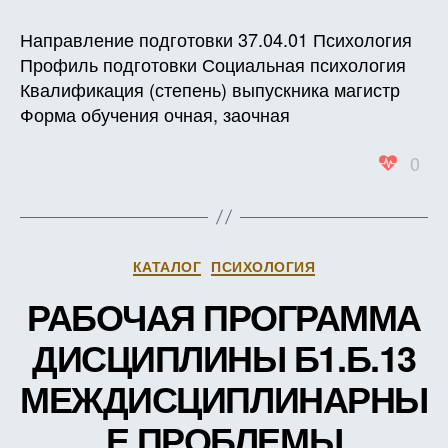
РАБО
ПРОГ
Направление подготовки 37.04.01 Психология
ДИСЦ
Профиль подготовки Социальная психология
Б1.Б.1
Квалификация (степень) выпускника магистр
МЕТО
Форма обучения очная, заочная
ПРОБ
ПСИХ
0
ТРУД
(В
ЗАЧЕ
ЕДИН
Рубрики
КАТАЛОГ
ПСИХОЛОГИЯ
РАБОЧАЯ ПРОГРАММА
ДИСЦИПЛИНЫ Б1.Б.13
МЕЖДИСЦИПЛИНАРНЫ
Е ПРОБЛЕМЫ