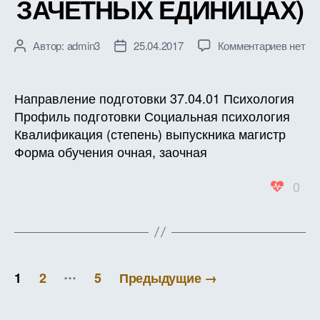
ЗАЧЕТНЫХ ЕДИНИЦАХ)
к
Автор:
admin3
25.04.2017
Комментариев
нет
Автор
Дата
записи
записи
записи
РАБО
ПРОГ
Направление подготовки 37.04.01 Психология
ДИСЦ
Профиль подготовки Социальная психология
Б1.В.Д
Квалификация (степень) выпускника магистр
ВИЗУ
Форма обучения очная, заочная
ЭКСП
ДАНН
0
В
СОЦИ
ПСИХ
ИССЛ
ТРУД
Пагинация
(В
…
1
2
5
Предыдущие
→
ЗАЧЕ
записей
ЕДИН