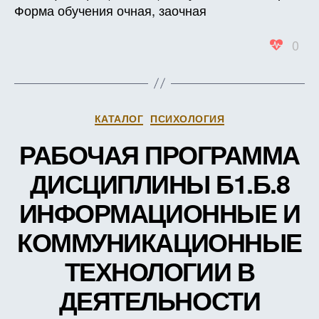
Форма обучения очная, заочная
ТЕХН
В
0
НАУК
И
ОБРА
ТРУД
(В
Рубрики
КАТАЛОГ
ПСИХОЛОГИЯ
ЗАЧЕ
ЕДИН
РАБОЧАЯ ПРОГРАММА
ДИСЦИПЛИНЫ Б1.Б.8
ИНФОРМАЦИОННЫЕ И
КОММУНИКАЦИОННЫЕ
ТЕХНОЛОГИИ В
ДЕЯТЕЛЬНОСТИ