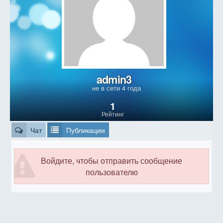
admin3
не в сети 4 года
1
Рейтинг
Чат
Публикации
Войдите, чтобы отправить сообщение
пользователю
book of ra online free slots