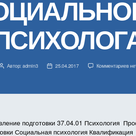
ОЦИАЛЬНО
ПСИХОЛОГ
к
Автор:
admin3
25.04.2017
Комментариев
не
Автор
Дата
за
записи
записи
РА
ПР
ДИ
Б1.
СП
ПР
вление подготовки 37.04.01 Психология Пр
КО
товки Социальная психология Квалификация
ДЕ