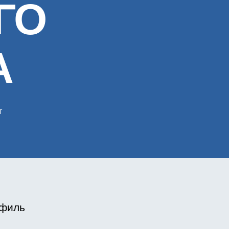
ГО
А
т
писи
БОЧАЯ
ОГРАММА
СЦИПЛИНЫ
В.ДВ.2.2
ЕЦИФИКА
ОФЕССИОНАЛЬНОЙ
офиль
МПЕТЕНТНОСТИ
ЯТЕЛЬНОСТИ