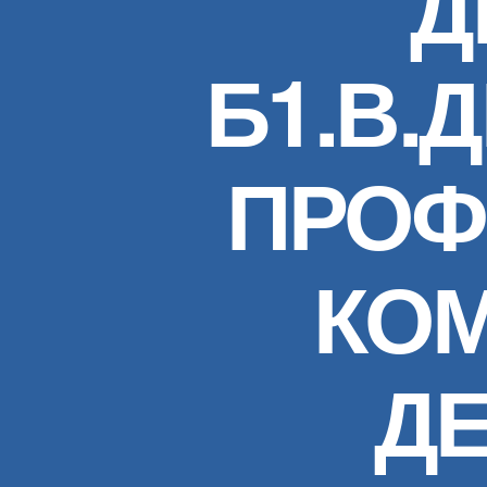
Д
Б1.В.
ПРОФ
КО
Д