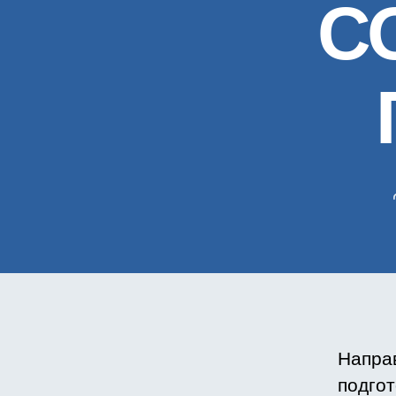
С
Напра
подго