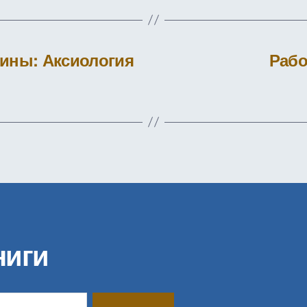
ины: Аксиология
Рабо
ниги