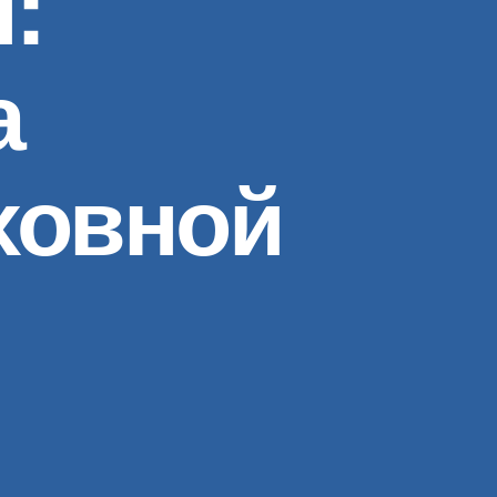
:
а
ховной