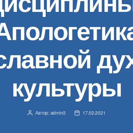
дисциплины
Апологетик
славной ду
культуры
Автор:
admin3
17.02.2021
Автор
Дата
записи
записи