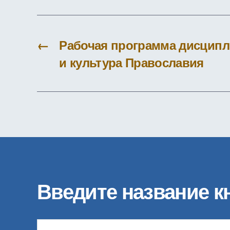
←
Рабочая программа дисципл
и культура Православия
Введите название к
Поиск: