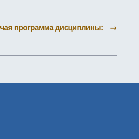
чая программа дисциплины:
→