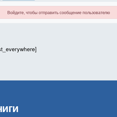
Войдите, чтобы отправить сообщение пользователю
 ra online free slots
rder brides
ist_everywhere]
ниги