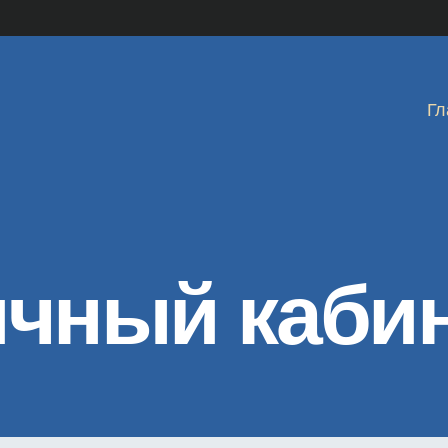
Гл
чный каби