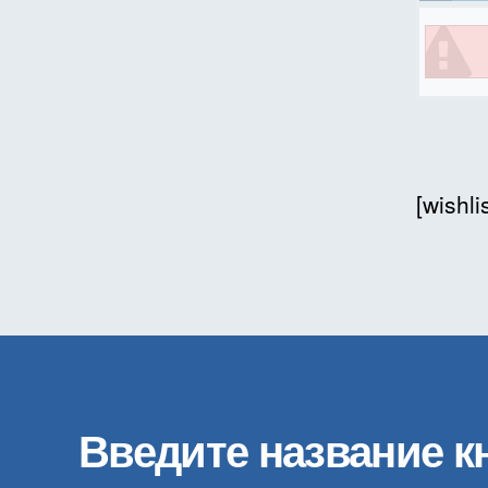
book of
mail o
[wishl
Введите название к