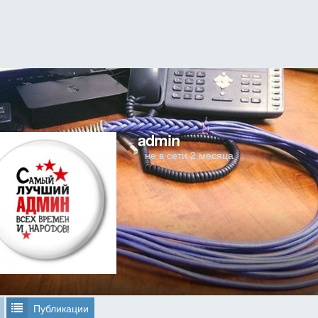
 apps games
admin
не в сети 2 месяца
Публикации