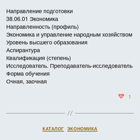
РАБО
ПРОГ
Направление подготовки
ДИСЦ
38.06.01 Экономика
Б1.Б.2
Направленность (профиль)
Иност
Экономика и управление народным хозяйством
язык
Уровень высшего образования
Аспирантура
Квалификация (степень)
Исследователь. Преподаватель-исследователь
Форма обучения
Очная, заочная
1
Рубрики
КАТАЛОГ
ЭКОНОМИКА