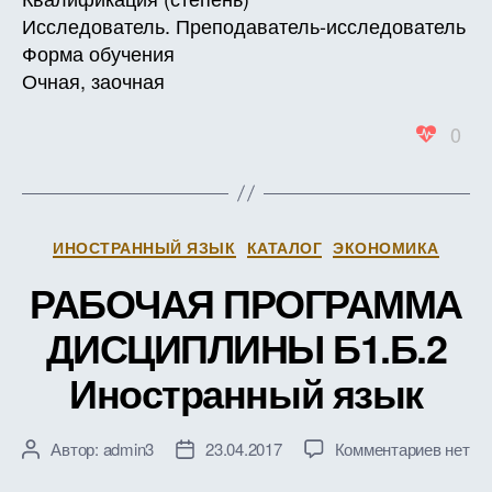
Исследователь. Преподаватель-исследователь
Форма обучения
Очная, заочная
0
Рубрики
ИНОСТРАННЫЙ ЯЗЫК
КАТАЛОГ
ЭКОНОМИКА
РАБОЧАЯ ПРОГРАММА
ДИСЦИПЛИНЫ Б1.Б.2
Иностранный язык
к
Автор:
admin3
23.04.2017
Комментариев
нет
Автор
Дата
записи
записи
записи