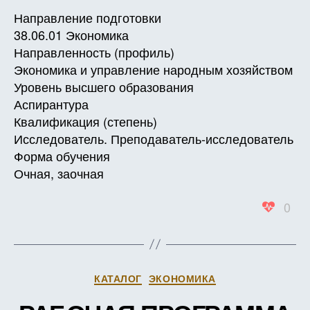
ПРОГ
Направление подготовки
ДИСЦ
38.06.01 Экономика
Б1.В.О
Направленность (профиль)
Психол
Экономика и управление народным хозяйством
и
Уровень высшего образования
педаго
Аспирантура
высше
образо
Квалификация (степень)
Исследователь. Преподаватель-исследователь
Форма обучения
Очная, заочная
0
Рубрики
КАТАЛОГ
ЭКОНОМИКА