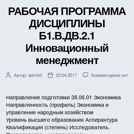
РАБОЧАЯ ПРОГРАММА
ДИСЦИПЛИНЫ
Б1.В.ДВ.2.1
Инновационный
менеджмент
к
Автор:
admin3
23.04.2017
Комментариев
нет
Автор
Дата
записи
записи
записи
РАБО
ПРОГ
Направление подготовки 38.06.01 Экономика
ДИСЦ
Направленность (профиль) Экономика и
Б1.В.Д
управление народным хозяйством
Иннов
Уровень высшего образования Аспирантура
менед
Квалификация (степень) Исследователь.