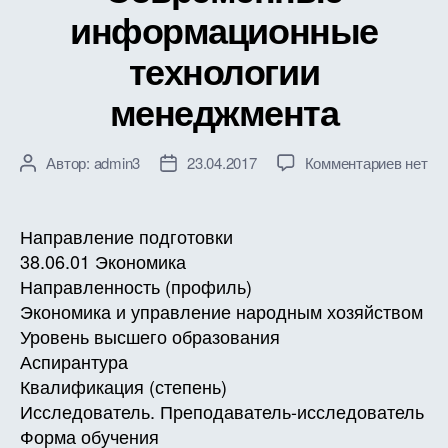
информационные
технологии
менеджмента
к
Автор:
admin3
23.04.2017
Комментариев
нет
Автор
Дата
записи
записи
записи
РАБО
ПРОГ
Направление подготовки
ДИСЦ
38.06.01 Экономика
Б1.В.Д
Направленность (профиль)
Совре
Экономика и управление народным хозяйством
инфор
Уровень высшего образования
технол
Аспирантура
менед
Квалификация (степень)
Исследователь. Преподаватель-исследователь
Форма обучения