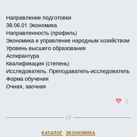
записи
записи
записи
РАБО
ПРОГ
Направление подготовки
ДИСЦ
38.06.01 Экономика
Б1.В.Д
Направленность (профиль)
Инвес
Экономика и управление народным хозяйством
менед
Уровень высшего образования
Аспирантура
Квалификация (степень)
Исследователь. Преподаватель-исследователь
Форма обучения
Очная, заочная
0
Рубрики
КАТАЛОГ
ЭКОНОМИКА