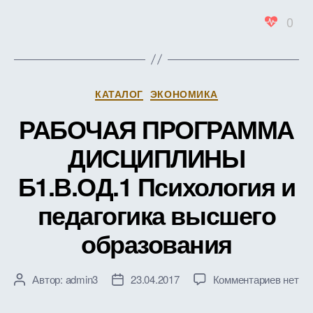
0
Рубрики
КАТАЛОГ
ЭКОНОМИКА
РАБОЧАЯ ПРОГРАММА
ДИСЦИПЛИНЫ
Б1.В.ОД.1 Психология и
педагогика высшего
образования
к
Автор:
admin3
23.04.2017
Комментариев
нет
Автор
Дата
записи
записи
записи
РАБО