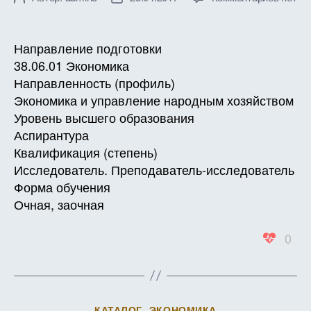
записи
записи
записи
РАБО
ПРОГ
Направление подготовки
ДИСЦ
38.06.01 Экономика
Б1.В.Д
Направленность (профиль)
Защит
Экономика и управление народным хозяйством
интелл
Уровень высшего образования
собств
Аспирантура
Квалификация (степень)
Исследователь. Преподаватель-исследователь
Форма обучения
Очная, заочная
0
Рубрики
КАТАЛОГ
ЭКОНОМИКА