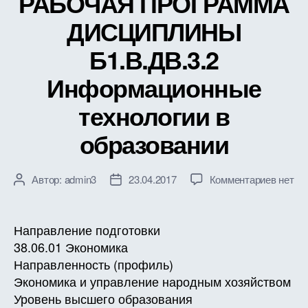
РАБОЧАЯ ПРОГРАММА
ДИСЦИПЛИНЫ
Б1.В.ДВ.3.2
Информационные
технологии в
образовании
к
Автор:
admin3
23.04.2017
Комментариев
нет
Автор
Дата
записи
записи
записи
РАБО
ПРОГ
Направление подготовки
ДИСЦ
38.06.01 Экономика
Б1.В.Д
Направленность (профиль)
Инфор
Экономика и управление народным хозяйством
технол
Уровень высшего образования
в