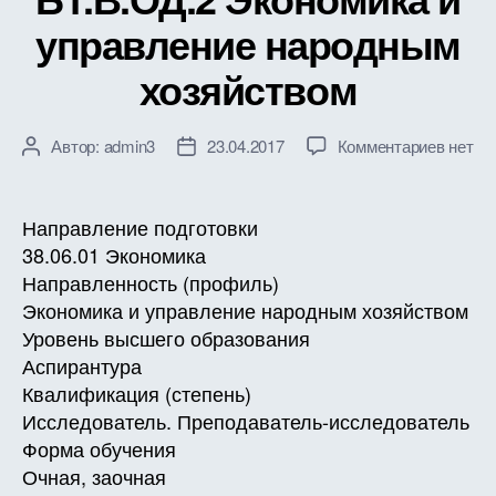
управление народным
хозяйством
к
Автор:
admin3
23.04.2017
Комментариев
нет
Автор
Дата
записи
записи
записи
РАБО
ПРОГ
Направление подготовки
ДИСЦ
38.06.01 Экономика
Б1.В.О
Направленность (профиль)
Эконо
Экономика и управление народным хозяйством
и
Уровень высшего образования
управл
Аспирантура
народ
хозяйс
Квалификация (степень)
Исследователь. Преподаватель-исследователь
Форма обучения
Очная, заочная