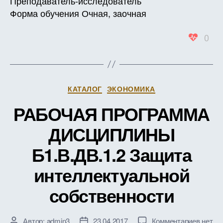
Преподаватель-исследователь
Форма обучения Очная, заочная
0
Рубрики
КАТАЛОГ
ЭКОНОМИКА
РАБОЧАЯ ПРОГРАММА
ДИСЦИПЛИНЫ
Б1.В.ДВ.1.2 Защита
интеллектуальной
собственности
к
Автор:
admin3
23.04.2017
Комментариев
нет
Автор
Дата