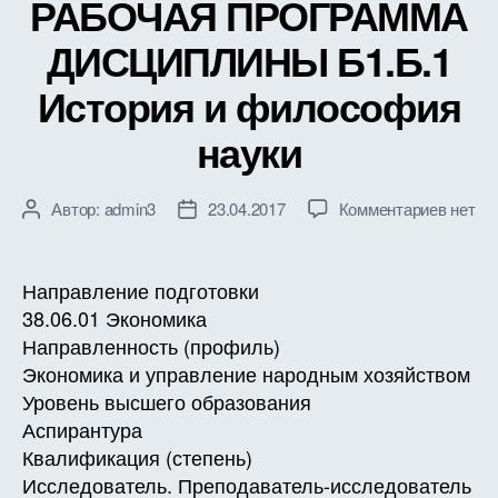
РАБОЧАЯ ПРОГРАММА
ДИСЦИПЛИНЫ Б1.Б.1
История и философия
науки
к
Автор:
admin3
23.04.2017
Комментариев
нет
Автор
Дата
записи
записи
записи
РАБО
ПРОГ
Направление подготовки
ДИСЦ
38.06.01 Экономика
Б1.Б.1
Направленность (профиль)
Истор
Экономика и управление народным хозяйством
и
Уровень высшего образования
филос
Аспирантура
науки
Квалификация (степень)
Исследователь. Преподаватель-исследователь