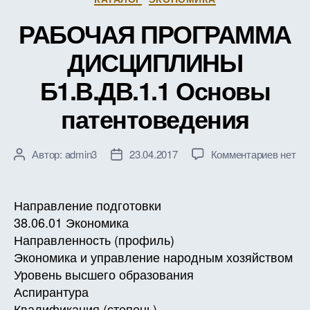
РАБОЧАЯ ПРОГРАММА
ДИСЦИПЛИНЫ
Б1.В.ДВ.1.1 Основы
патентоведения
к
Автор:
admin3
23.04.2017
Комментариев
нет
Автор
Дата
записи
записи
записи
РАБО
ПРОГ
Направление подготовки
ДИСЦ
38.06.01 Экономика
Б1.В.Д
Направленность (профиль)
Основ
Экономика и управление народным хозяйством
патент
Уровень высшего образования
Аспирантура
Квалификация (степень)